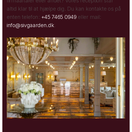
firmaaftaler eller andet? Vores reception står
altid klar til at hjælpe dig. Du kan kontakte os på
enten telefon:
+45 7465 0949
eller mail:
info@sivgaarden.dk
.