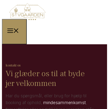
kontakt os
Vi glæder os til at byde
jer velkommen
Har du spørgsmål, eller brug for hjælp til
booking af ophold,
mindesammenkomst
,